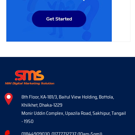
8th Floor, KA-181/3, Baitul View Holding, Bottola,
Khilkhet, Dhaka-1229
Monir Uddin Complex, Upazila Road, Sakhipur, Tangail
- 1950
01844909030, 01777712737 (10am-5pm))